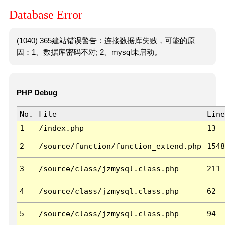
Database Error
(1040) 365建站错误警告：连接数据库失败，可能的原
因：1、数据库密码不对; 2、mysql未启动。
PHP Debug
No.
File
Line
1
/index.php
13
2
/source/function/function_extend.php
1548
3
/source/class/jzmysql.class.php
211
4
/source/class/jzmysql.class.php
62
5
/source/class/jzmysql.class.php
94