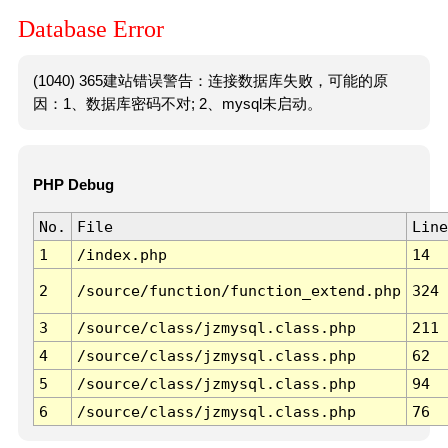
Database Error
(1040) 365建站错误警告：连接数据库失败，可能的原
因：1、数据库密码不对; 2、mysql未启动。
PHP Debug
No.
File
Line
1
/index.php
14
2
/source/function/function_extend.php
324
3
/source/class/jzmysql.class.php
211
4
/source/class/jzmysql.class.php
62
5
/source/class/jzmysql.class.php
94
6
/source/class/jzmysql.class.php
76