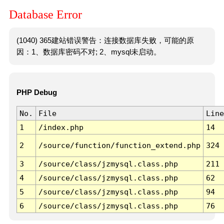
Database Error
(1040) 365建站错误警告：连接数据库失败，可能的原
因：1、数据库密码不对; 2、mysql未启动。
PHP Debug
No.
File
Line
1
/index.php
14
2
/source/function/function_extend.php
324
3
/source/class/jzmysql.class.php
211
4
/source/class/jzmysql.class.php
62
5
/source/class/jzmysql.class.php
94
6
/source/class/jzmysql.class.php
76