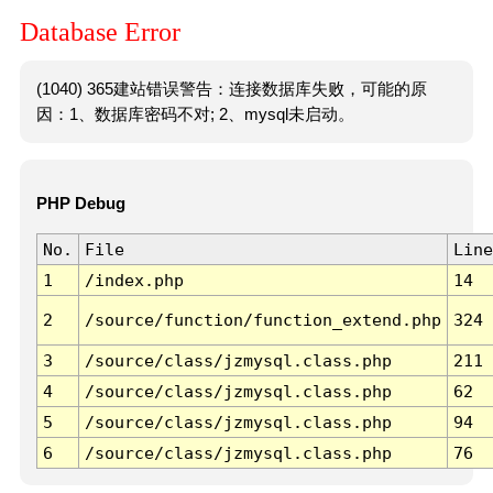
Database Error
(1040) 365建站错误警告：连接数据库失败，可能的原
因：1、数据库密码不对; 2、mysql未启动。
PHP Debug
No.
File
Line
1
/index.php
14
2
/source/function/function_extend.php
324
3
/source/class/jzmysql.class.php
211
4
/source/class/jzmysql.class.php
62
5
/source/class/jzmysql.class.php
94
6
/source/class/jzmysql.class.php
76