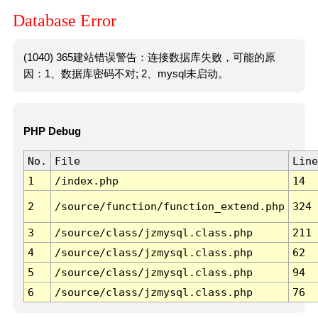
Database Error
(1040) 365建站错误警告：连接数据库失败，可能的原
因：1、数据库密码不对; 2、mysql未启动。
PHP Debug
No.
File
Line
1
/index.php
14
2
/source/function/function_extend.php
324
3
/source/class/jzmysql.class.php
211
4
/source/class/jzmysql.class.php
62
5
/source/class/jzmysql.class.php
94
6
/source/class/jzmysql.class.php
76