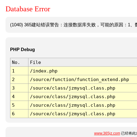
Database Error
(1040) 365建站错误警告：连接数据库失败，可能的原因：1、数
PHP Debug
No.
File
1
/index.php
2
/source/function/function_extend.php
3
/source/class/jzmysql.class.php
4
/source/class/jzmysql.class.php
5
/source/class/jzmysql.class.php
6
/source/class/jzmysql.class.php
www.365jz.com
已经将此