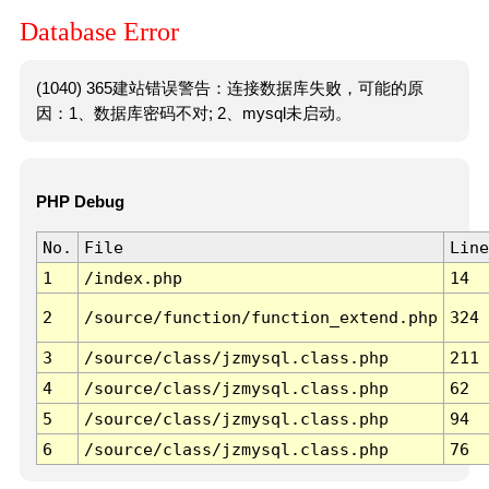
Database Error
(1040) 365建站错误警告：连接数据库失败，可能的原
因：1、数据库密码不对; 2、mysql未启动。
PHP Debug
No.
File
Line
1
/index.php
14
2
/source/function/function_extend.php
324
3
/source/class/jzmysql.class.php
211
4
/source/class/jzmysql.class.php
62
5
/source/class/jzmysql.class.php
94
6
/source/class/jzmysql.class.php
76