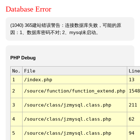
Database Error
(1040) 365建站错误警告：连接数据库失败，可能的原
因：1、数据库密码不对; 2、mysql未启动。
PHP Debug
No.
File
Line
1
/index.php
13
2
/source/function/function_extend.php
1548
3
/source/class/jzmysql.class.php
211
4
/source/class/jzmysql.class.php
62
5
/source/class/jzmysql.class.php
94