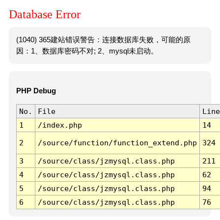
Database Error
(1040) 365建站错误警告：连接数据库失败，可能的原
因：1、数据库密码不对; 2、mysql未启动。
PHP Debug
No.
File
Line
1
/index.php
14
2
/source/function/function_extend.php
324
3
/source/class/jzmysql.class.php
211
4
/source/class/jzmysql.class.php
62
5
/source/class/jzmysql.class.php
94
6
/source/class/jzmysql.class.php
76