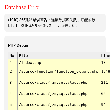
Database Error
(1040) 365建站错误警告：连接数据库失败，可能的原
因：1、数据库密码不对; 2、mysql未启动。
PHP Debug
No.
File
Line
1
/index.php
13
2
/source/function/function_extend.php
1548
3
/source/class/jzmysql.class.php
211
4
/source/class/jzmysql.class.php
62
5
/source/class/jzmysql.class.php
94