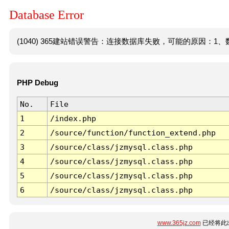
Database Error
(1040) 365建站错误警告：连接数据库失败，可能的原因：1、数
PHP Debug
No.
File
1
/index.php
2
/source/function/function_extend.php
3
/source/class/jzmysql.class.php
4
/source/class/jzmysql.class.php
5
/source/class/jzmysql.class.php
6
/source/class/jzmysql.class.php
www.365jz.com
已经将此