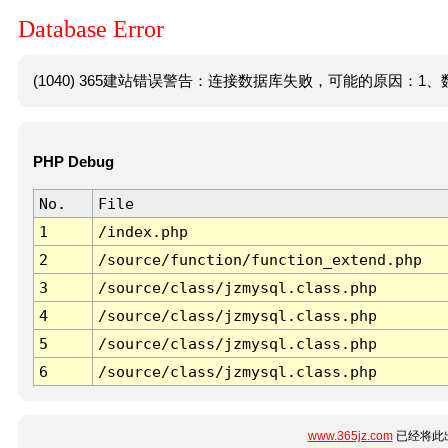
Database Error
(1040) 365建站错误警告：连接数据库失败，可能的原因：1、数
PHP Debug
No.
File
1
/index.php
2
/source/function/function_extend.php
3
/source/class/jzmysql.class.php
4
/source/class/jzmysql.class.php
5
/source/class/jzmysql.class.php
6
/source/class/jzmysql.class.php
www.365jz.com
已经将此