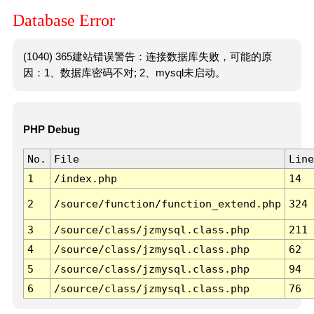
Database Error
(1040) 365建站错误警告：连接数据库失败，可能的原
因：1、数据库密码不对; 2、mysql未启动。
PHP Debug
No.
File
Line
1
/index.php
14
2
/source/function/function_extend.php
324
3
/source/class/jzmysql.class.php
211
4
/source/class/jzmysql.class.php
62
5
/source/class/jzmysql.class.php
94
6
/source/class/jzmysql.class.php
76