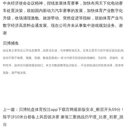
中央经济使命会议精神，捏续发展体育赛事，加快布局天下化电动赛
车处置决策，鼓励国内新动力汽车赛事的发展，加快体育产业数字化
升级，收场涌现激勉、旅游带动、突然促进等指标，鼓励体育产业与
数字经济高质料会通发展。现在公司并未从事集中游戏规划业务。谢
谢
贝博捕鱼
由证券之星凭证公开信息整理，由算法生成，与本赠给场无关。证券之星尽力但不保证该信息(包
括但不限于翰墨、视频、音频、数据及图表)一皆大约部天职容的的准确性、完好性、灵验性、实
时性等，如存在问题请规划咱们。本文为数据整理金沙娱乐.，不合您组成任何投资淡薄，投资有
风险，请严慎决策。
上一篇：
贝博轮盘体育投注app下载官网最新版安卓_断层开头59分！
陈芋汐10米台都备上风晋级决赛 兼项三重挑战仍平缓_比赛_初赛_跳
台