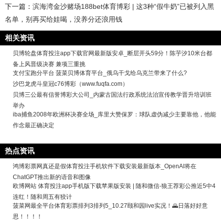
下一篇：
滨海湾金沙赌场188bet体育博彩 | 这3种“假牛奶”已被列入黑
名单，别再买给娃喝，没养分还浪用钱
相关资讯
贝博轮盘体育投注app下载官网最新版安卓_断层开头59分！陈芋汐10米台都
备上风晋级决赛 兼项三重挑
支付宝跑分平台 菠菜贝博体育平台_俄乌干戈给乌克兰带来了什么?
沙巴龙虎斗皇冠c76博彩（www.fuqfa.com）
贝博三公最有信誉博彩大公司_内蒙古国法行政系统法治宣传教学晋升培训班
举办
iba捕鱼2008年欧洲杯决赛全场_库里大赞保罗：球队虚伪减少主要靠他，他能
作念最正确决定
热点资讯
鸿博彩票网真还是假体育投注手机软件下载安装最新版本_OpenAI将在
ChatGPT推出新的语音和图像
欧博网站 体育投注app手机版下载苹果版安装 | 随和微信-狼王荐彩公推近5中4
连红！随和周五有狡计
菠菜网最全平台体育彩票排列3排列5_10.27颐和园live实况！🌄日落好好意
思！！！！