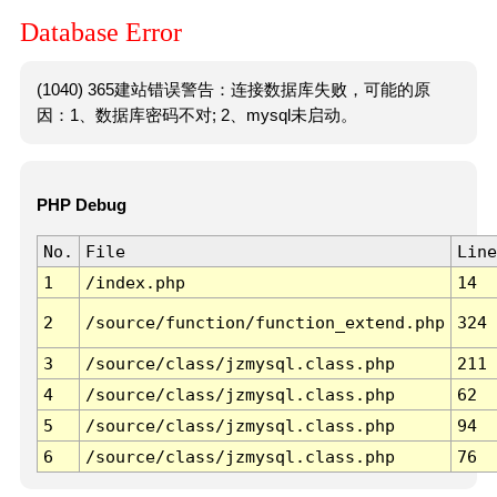
Database Error
(1040) 365建站错误警告：连接数据库失败，可能的原
因：1、数据库密码不对; 2、mysql未启动。
PHP Debug
No.
File
Line
1
/index.php
14
2
/source/function/function_extend.php
324
3
/source/class/jzmysql.class.php
211
4
/source/class/jzmysql.class.php
62
5
/source/class/jzmysql.class.php
94
6
/source/class/jzmysql.class.php
76