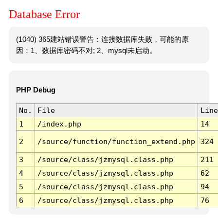
Database Error
(1040) 365建站错误警告：连接数据库失败，可能的原
因：1、数据库密码不对; 2、mysql未启动。
PHP Debug
No.
File
Line
1
/index.php
14
2
/source/function/function_extend.php
324
3
/source/class/jzmysql.class.php
211
4
/source/class/jzmysql.class.php
62
5
/source/class/jzmysql.class.php
94
6
/source/class/jzmysql.class.php
76