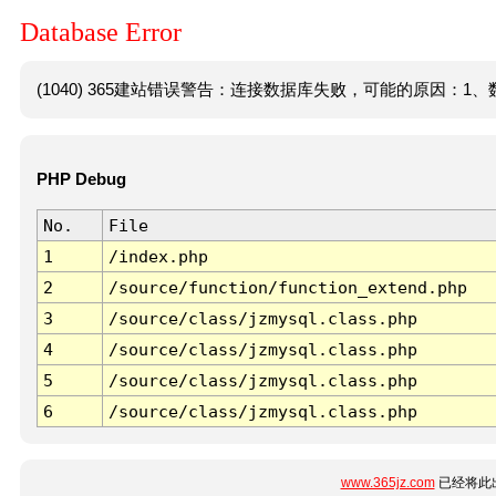
Database Error
(1040) 365建站错误警告：连接数据库失败，可能的原因：1、数
PHP Debug
No.
File
1
/index.php
2
/source/function/function_extend.php
3
/source/class/jzmysql.class.php
4
/source/class/jzmysql.class.php
5
/source/class/jzmysql.class.php
6
/source/class/jzmysql.class.php
www.365jz.com
已经将此