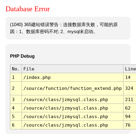
Database Error
(1040) 365建站错误警告：连接数据库失败，可能的原
因：1、数据库密码不对; 2、mysql未启动。
PHP Debug
No.
File
Line
1
/index.php
14
2
/source/function/function_extend.php
324
3
/source/class/jzmysql.class.php
211
4
/source/class/jzmysql.class.php
62
5
/source/class/jzmysql.class.php
94
6
/source/class/jzmysql.class.php
76