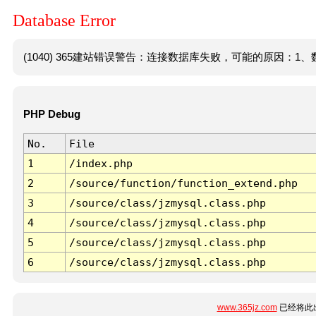
Database Error
(1040) 365建站错误警告：连接数据库失败，可能的原因：1、数
PHP Debug
No.
File
1
/index.php
2
/source/function/function_extend.php
3
/source/class/jzmysql.class.php
4
/source/class/jzmysql.class.php
5
/source/class/jzmysql.class.php
6
/source/class/jzmysql.class.php
www.365jz.com
已经将此