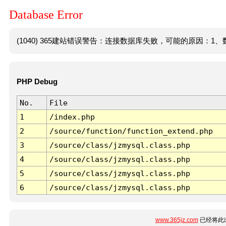
Database Error
(1040) 365建站错误警告：连接数据库失败，可能的原因：1、数
PHP Debug
No.
File
1
/index.php
2
/source/function/function_extend.php
3
/source/class/jzmysql.class.php
4
/source/class/jzmysql.class.php
5
/source/class/jzmysql.class.php
6
/source/class/jzmysql.class.php
www.365jz.com
已经将此