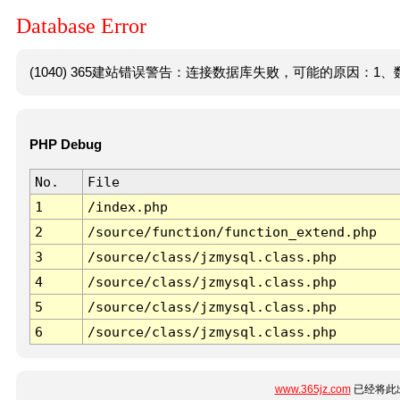
Database Error
(1040) 365建站错误警告：连接数据库失败，可能的原因：1、数
PHP Debug
No.
File
1
/index.php
2
/source/function/function_extend.php
3
/source/class/jzmysql.class.php
4
/source/class/jzmysql.class.php
5
/source/class/jzmysql.class.php
6
/source/class/jzmysql.class.php
www.365jz.com
已经将此