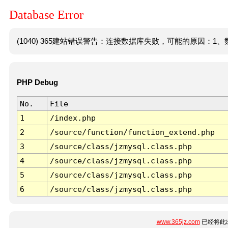
Database Error
(1040) 365建站错误警告：连接数据库失败，可能的原因：1、数
PHP Debug
No.
File
1
/index.php
2
/source/function/function_extend.php
3
/source/class/jzmysql.class.php
4
/source/class/jzmysql.class.php
5
/source/class/jzmysql.class.php
6
/source/class/jzmysql.class.php
www.365jz.com
已经将此