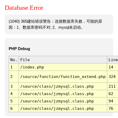
Database Error
(1040) 365建站错误警告：连接数据库失败，可能的原
因：1、数据库密码不对; 2、mysql未启动。
PHP Debug
No.
File
Line
1
/index.php
14
2
/source/function/function_extend.php
324
3
/source/class/jzmysql.class.php
211
4
/source/class/jzmysql.class.php
62
5
/source/class/jzmysql.class.php
94
6
/source/class/jzmysql.class.php
76