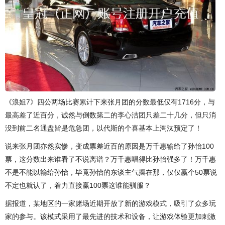
《浪姐7》四公两场比赛累计下来张月团的分数最低仅有1716分，与
最高差了近百分，诚然与倒数第二的李心洁团只差二十几分，但只消
没到前二名通盘皆是危急团，以代斯的个喜基本上淘汰预定了！
说来张月团亦然实惨，变成票差近百的原因是万千惠输给了孙怡100
票，这分数出来谁看了不说离谱？万千惠唱得比孙怡强多了！万千惠
不是不能以输给孙怡，毕竟孙怡的东谈主气摆在那，仅仅赢个50票说
不定也就认了，着力直接赢100票这谁能驯服？
据报道，某地区的一家赌场近期开放了新的游戏模式，吸引了众多玩
家的参与。该模式采用了最先进的技术和设备，让游戏体验更加刺激