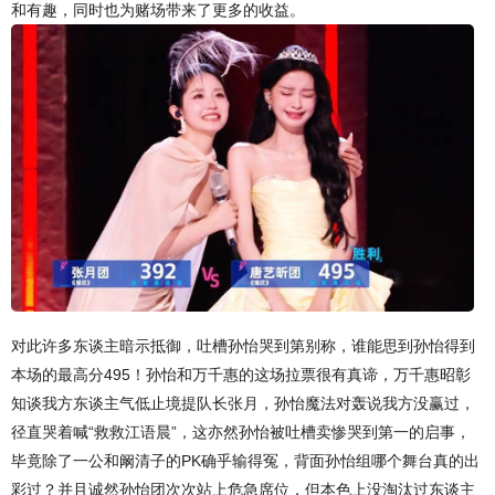
和有趣，同时也为赌场带来了更多的收益。
对此许多东谈主暗示抵御，吐槽孙怡哭到第别称，谁能思到孙怡得到
本场的最高分495！孙怡和万千惠的这场拉票很有真谛，万千惠昭彰
知谈我方东谈主气低止境提队长张月，孙怡魔法对轰说我方没赢过，
径直哭着喊“救救江语晨”，这亦然孙怡被吐槽卖惨哭到第一的启事，
毕竟除了一公和阚清子的PK确乎输得冤，背面孙怡组哪个舞台真的出
彩过？并且诚然孙怡团次次站上危急席位，但本色上没淘汰过东谈主