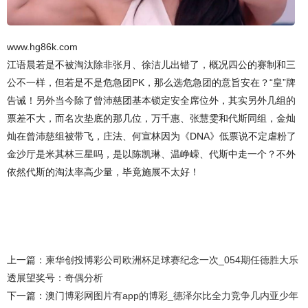
www.hg86k.com
江语晨若是不被淘汰除非张月、徐洁儿出错了，概况四公的赛制和三
公不一样，但若是不是危急团PK，那么选危急团的意旨安在？“皇”牌
告诫！另外当今除了曾沛慈团基本锁定安全席位外，其实另外几组的
票差不大，而名次垫底的那几位，万千惠、张慧雯和代斯同组，金灿
灿在曾沛慈组被带飞，庄法、何宣林因为《DNA》低票说不定虐粉了
金沙厅是米其林三星吗，是以陈凯琳、温峥嵘、代斯中走一个？不外
依然代斯的淘汰率高少量，毕竟施展不太好！
上一篇：
柬华创投博彩公司欧洲杯足球赛纪念一次_054期任德胜大乐
透展望奖号：奇偶分析
下一篇：
澳门博彩网图片有app的博彩_德泽尔比全力竞争几内亚少年