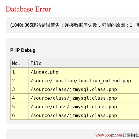
Database Error
(1040) 365建站错误警告：连接数据库失败，可能的原因：1、数
PHP Debug
No.
File
1
/index.php
2
/source/function/function_extend.php
3
/source/class/jzmysql.class.php
4
/source/class/jzmysql.class.php
5
/source/class/jzmysql.class.php
6
/source/class/jzmysql.class.php
www.365jz.com
已经将此