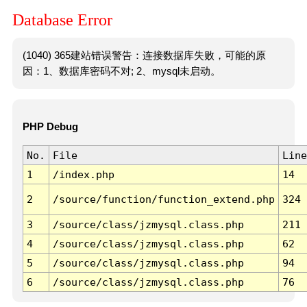
Database Error
(1040) 365建站错误警告：连接数据库失败，可能的原
因：1、数据库密码不对; 2、mysql未启动。
PHP Debug
No.
File
Line
1
/index.php
14
2
/source/function/function_extend.php
324
3
/source/class/jzmysql.class.php
211
4
/source/class/jzmysql.class.php
62
5
/source/class/jzmysql.class.php
94
6
/source/class/jzmysql.class.php
76