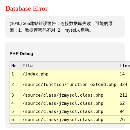
Database Error
(1040) 365建站错误警告：连接数据库失败，可能的原
因：1、数据库密码不对; 2、mysql未启动。
PHP Debug
No.
File
Line
1
/index.php
14
2
/source/function/function_extend.php
324
3
/source/class/jzmysql.class.php
211
4
/source/class/jzmysql.class.php
62
5
/source/class/jzmysql.class.php
94
6
/source/class/jzmysql.class.php
76