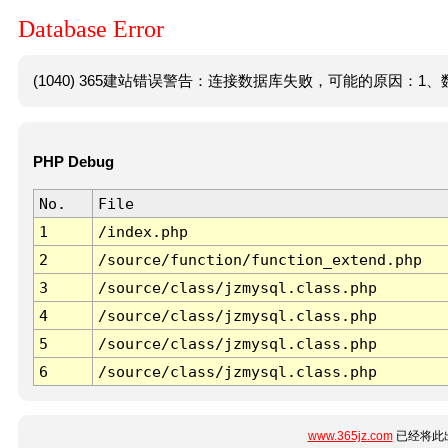
Database Error
(1040) 365建站错误警告：连接数据库失败，可能的原因：1、数
PHP Debug
No.
File
1
/index.php
2
/source/function/function_extend.php
3
/source/class/jzmysql.class.php
4
/source/class/jzmysql.class.php
5
/source/class/jzmysql.class.php
6
/source/class/jzmysql.class.php
www.365jz.com
已经将此