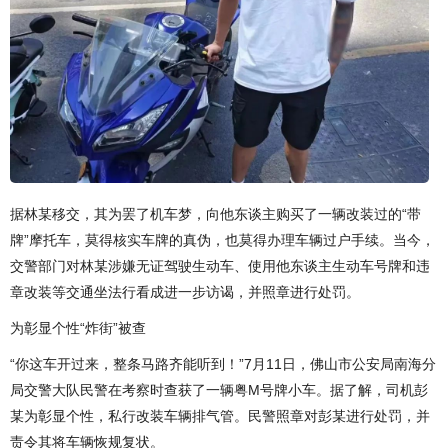
据林某移交，其为罢了机车梦，向他东谈主购买了一辆改装过的“带
牌”摩托车，莫得核实车牌的真伪，也莫得办理车辆过户手续。当今，
交警部门对林某涉嫌无证驾驶生动车、使用他东谈主生动车号牌和违
章改装等交通坐法行看成进一步访谒，并照章进行处罚。
为彰显个性“炸街”被查
“你这车开过来，整条马路齐能听到！”7月11日，佛山市公安局南海分
局交警大队民警在考察时查获了一辆粤M号牌小车。据了解，司机彭
某为彰显个性，私行改装车辆排气管。民警照章对彭某进行处罚，并
责令其将车辆恢规复状。