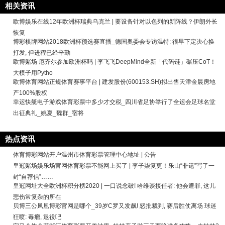
相关资讯
欧博娱乐在线12年欧洲杯瑞典乌克兰 | 要设备针对以色列的新阵线？伊朗外长
恢复
博彩棋牌网站2018欧洲杯预选赛直播_德国奥委会专访温特: 很早下定决心换
打发, 但进程已经辛勤
欧博赌场 厄齐尔参加欧洲杯吗 | 李飞飞DeepMind全新「代码链」碾压CoT！
大模子用Pytho
欧博体育网站正规体育赛事平台 | 建发股份(600153.SH)拟出售天津金晨房地
产100%股权
幸运快艇电子游戏体育彩票中多少才交税_四川省足协举行了全运会足球名堂
出征典礼_姚夏_魏群_宿将
热点资讯
体育博彩网站开户温州市体育彩票管理中心地址 | 公告
皇冠赌场娱乐场官网体育彩票不能网上买了 | 李子柒复更！乐山“非遗”写了一
封“自荐信”……
皇冠网址大全欧洲杯积分榜2020 | 一口说念破! 哈维谈接任者: 他会遭罪, 这儿
悲伤常复杂的所在
贝博三公凤凰博彩官网是哪个_39岁C罗又发飙! 怒批裁判, 赛后胜仗离场 球迷
狂喷: 毒瘤, 退役吧