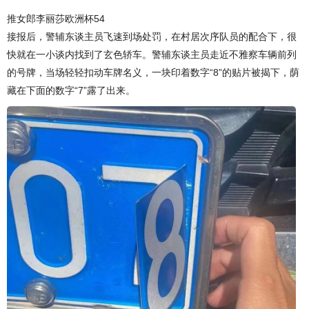
推女郎李丽莎欧洲杯54
接报后，警辅东谈主员飞速到场处罚，在村居次序队员的配合下，很
快就在一小谈内找到了玄色轿车。警辅东谈主员走近不雅察车辆前列
的号牌，当场轻轻扣动车牌名义，一块印着数字“8”的贴片被揭下，荫
藏在下面的数字“7”露了出来。