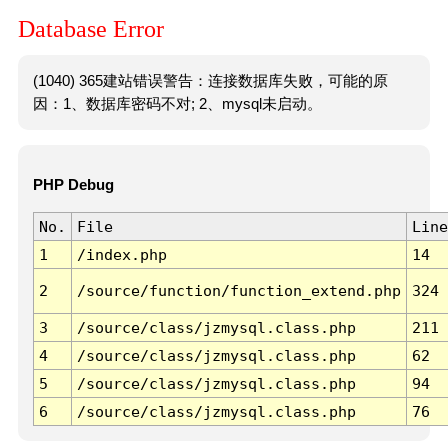
Database Error
(1040) 365建站错误警告：连接数据库失败，可能的原
因：1、数据库密码不对; 2、mysql未启动。
PHP Debug
No.
File
Line
1
/index.php
14
2
/source/function/function_extend.php
324
3
/source/class/jzmysql.class.php
211
4
/source/class/jzmysql.class.php
62
5
/source/class/jzmysql.class.php
94
6
/source/class/jzmysql.class.php
76