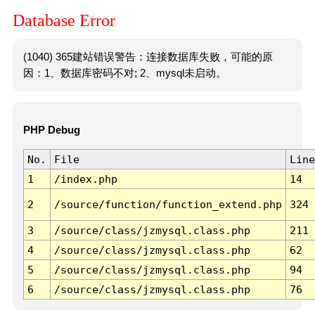
Database Error
(1040) 365建站错误警告：连接数据库失败，可能的原
因：1、数据库密码不对; 2、mysql未启动。
PHP Debug
No.
File
Line
1
/index.php
14
2
/source/function/function_extend.php
324
3
/source/class/jzmysql.class.php
211
4
/source/class/jzmysql.class.php
62
5
/source/class/jzmysql.class.php
94
6
/source/class/jzmysql.class.php
76