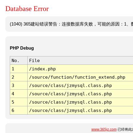
Database Error
(1040) 365建站错误警告：连接数据库失败，可能的原因：1、数
PHP Debug
No.
File
1
/index.php
2
/source/function/function_extend.php
3
/source/class/jzmysql.class.php
4
/source/class/jzmysql.class.php
5
/source/class/jzmysql.class.php
6
/source/class/jzmysql.class.php
www.365jz.com
已经将此