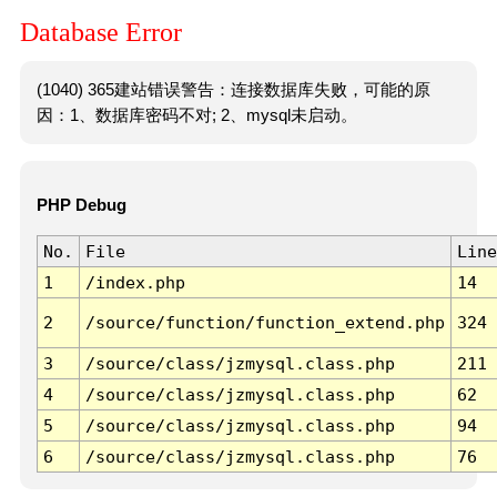
Database Error
(1040) 365建站错误警告：连接数据库失败，可能的原
因：1、数据库密码不对; 2、mysql未启动。
PHP Debug
No.
File
Line
1
/index.php
14
2
/source/function/function_extend.php
324
3
/source/class/jzmysql.class.php
211
4
/source/class/jzmysql.class.php
62
5
/source/class/jzmysql.class.php
94
6
/source/class/jzmysql.class.php
76