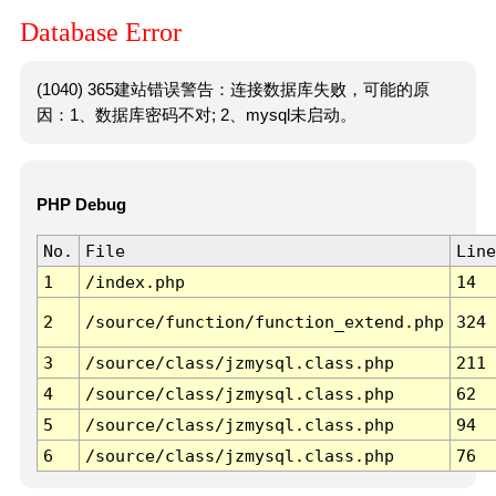
Database Error
(1040) 365建站错误警告：连接数据库失败，可能的原
因：1、数据库密码不对; 2、mysql未启动。
PHP Debug
No.
File
Line
1
/index.php
14
2
/source/function/function_extend.php
324
3
/source/class/jzmysql.class.php
211
4
/source/class/jzmysql.class.php
62
5
/source/class/jzmysql.class.php
94
6
/source/class/jzmysql.class.php
76