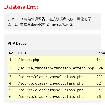
Database Error
(1040) 365建站错误警告：连接数据库失败，可能的原
因：1、数据库密码不对; 2、mysql未启动。
PHP Debug
No.
File
Line
1
/index.php
14
2
/source/function/function_extend.php
324
3
/source/class/jzmysql.class.php
211
4
/source/class/jzmysql.class.php
62
5
/source/class/jzmysql.class.php
94
6
/source/class/jzmysql.class.php
76