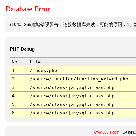
Database Error
(1040) 365建站错误警告：连接数据库失败，可能的原因：1、数
PHP Debug
No.
File
1
/index.php
2
/source/function/function_extend.php
3
/source/class/jzmysql.class.php
4
/source/class/jzmysql.class.php
5
/source/class/jzmysql.class.php
6
/source/class/jzmysql.class.php
www.365jz.com
已经将此