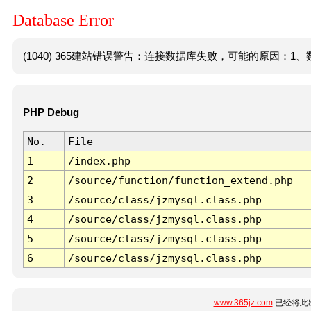
Database Error
(1040) 365建站错误警告：连接数据库失败，可能的原因：1、数
PHP Debug
No.
File
1
/index.php
2
/source/function/function_extend.php
3
/source/class/jzmysql.class.php
4
/source/class/jzmysql.class.php
5
/source/class/jzmysql.class.php
6
/source/class/jzmysql.class.php
www.365jz.com
已经将此