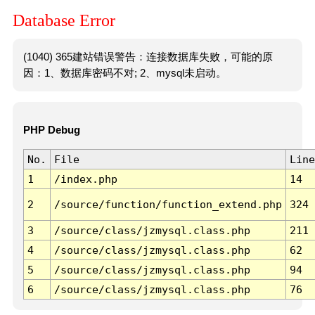
Database Error
(1040) 365建站错误警告：连接数据库失败，可能的原
因：1、数据库密码不对; 2、mysql未启动。
PHP Debug
No.
File
Line
1
/index.php
14
2
/source/function/function_extend.php
324
3
/source/class/jzmysql.class.php
211
4
/source/class/jzmysql.class.php
62
5
/source/class/jzmysql.class.php
94
6
/source/class/jzmysql.class.php
76