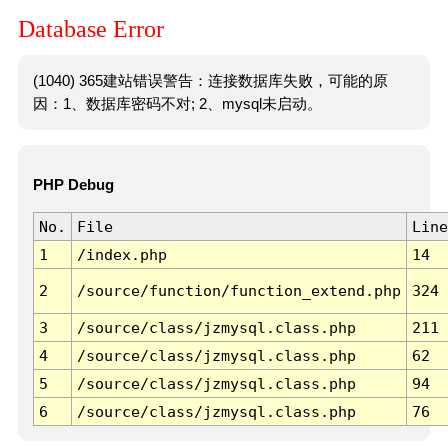
Database Error
(1040) 365建站错误警告：连接数据库失败，可能的原
因：1、数据库密码不对; 2、mysql未启动。
PHP Debug
No.
File
Line
1
/index.php
14
2
/source/function/function_extend.php
324
3
/source/class/jzmysql.class.php
211
4
/source/class/jzmysql.class.php
62
5
/source/class/jzmysql.class.php
94
6
/source/class/jzmysql.class.php
76