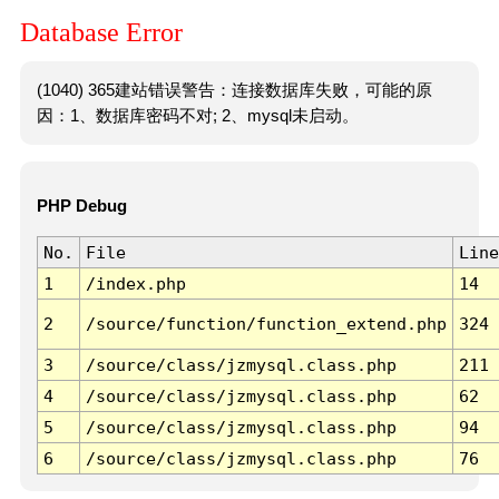
Database Error
(1040) 365建站错误警告：连接数据库失败，可能的原
因：1、数据库密码不对; 2、mysql未启动。
PHP Debug
No.
File
Line
1
/index.php
14
2
/source/function/function_extend.php
324
3
/source/class/jzmysql.class.php
211
4
/source/class/jzmysql.class.php
62
5
/source/class/jzmysql.class.php
94
6
/source/class/jzmysql.class.php
76