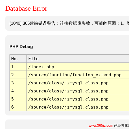
Database Error
(1040) 365建站错误警告：连接数据库失败，可能的原因：1、数
PHP Debug
No.
File
1
/index.php
2
/source/function/function_extend.php
3
/source/class/jzmysql.class.php
4
/source/class/jzmysql.class.php
5
/source/class/jzmysql.class.php
6
/source/class/jzmysql.class.php
www.365jz.com
已经将此