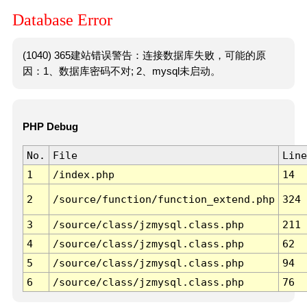
Database Error
(1040) 365建站错误警告：连接数据库失败，可能的原
因：1、数据库密码不对; 2、mysql未启动。
PHP Debug
No.
File
Line
1
/index.php
14
2
/source/function/function_extend.php
324
3
/source/class/jzmysql.class.php
211
4
/source/class/jzmysql.class.php
62
5
/source/class/jzmysql.class.php
94
6
/source/class/jzmysql.class.php
76