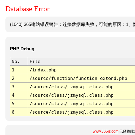
Database Error
(1040) 365建站错误警告：连接数据库失败，可能的原因：1、数
PHP Debug
No.
File
1
/index.php
2
/source/function/function_extend.php
3
/source/class/jzmysql.class.php
4
/source/class/jzmysql.class.php
5
/source/class/jzmysql.class.php
6
/source/class/jzmysql.class.php
www.365jz.com
已经将此