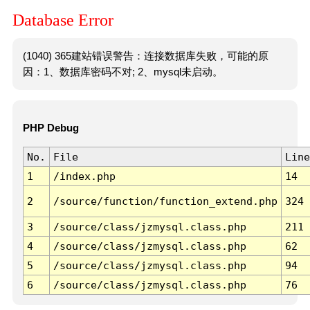
Database Error
(1040) 365建站错误警告：连接数据库失败，可能的原
因：1、数据库密码不对; 2、mysql未启动。
PHP Debug
No.
File
Line
1
/index.php
14
2
/source/function/function_extend.php
324
3
/source/class/jzmysql.class.php
211
4
/source/class/jzmysql.class.php
62
5
/source/class/jzmysql.class.php
94
6
/source/class/jzmysql.class.php
76