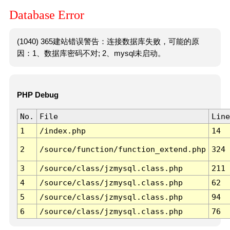
Database Error
(1040) 365建站错误警告：连接数据库失败，可能的原
因：1、数据库密码不对; 2、mysql未启动。
PHP Debug
No.
File
Line
1
/index.php
14
2
/source/function/function_extend.php
324
3
/source/class/jzmysql.class.php
211
4
/source/class/jzmysql.class.php
62
5
/source/class/jzmysql.class.php
94
6
/source/class/jzmysql.class.php
76