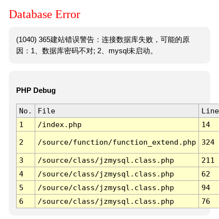
Database Error
(1040) 365建站错误警告：连接数据库失败，可能的原
因：1、数据库密码不对; 2、mysql未启动。
PHP Debug
No.
File
Line
1
/index.php
14
2
/source/function/function_extend.php
324
3
/source/class/jzmysql.class.php
211
4
/source/class/jzmysql.class.php
62
5
/source/class/jzmysql.class.php
94
6
/source/class/jzmysql.class.php
76