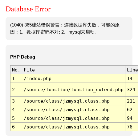
Database Error
(1040) 365建站错误警告：连接数据库失败，可能的原
因：1、数据库密码不对; 2、mysql未启动。
PHP Debug
No.
File
Line
1
/index.php
14
2
/source/function/function_extend.php
324
3
/source/class/jzmysql.class.php
211
4
/source/class/jzmysql.class.php
62
5
/source/class/jzmysql.class.php
94
6
/source/class/jzmysql.class.php
76