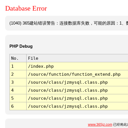
Database Error
(1040) 365建站错误警告：连接数据库失败，可能的原因：1、数
PHP Debug
No.
File
1
/index.php
2
/source/function/function_extend.php
3
/source/class/jzmysql.class.php
4
/source/class/jzmysql.class.php
5
/source/class/jzmysql.class.php
6
/source/class/jzmysql.class.php
www.365jz.com
已经将此